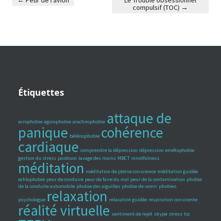
←
Peur de l’avion
Le Trouble obsessionnel
compulsif (TOC)
→
Post navigation
Étiquettes
attaque de
acrophobie
agoraphobie
arachnophobie
panique
cohérence
bélénophobie
cardiaque
comprendre la dépression
dépression
emétophobie
gestion du stress
jacobson
lavage des mains
MBCT
mindfulness
méditation
méditation de pleine conscience
méditation guidée
ochlophobie
peur de conduire
peur de faire du mal
peur de la contamination
phobie
de la conduite automobile
phobie des aiguilles
phobie de vomir
phobies
relaxation
psychologue
relaxation guidée
respiration consciente
réalité virtuelle
sentiment de rejet
skype
stress
tcc