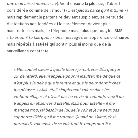
une mauvaise influence…
»). Vient ensuite la jalousie, d’abord
considérée comme de l’amour («
il est jaloux parce
qu’il m’aime
»)
mais rapidement le partenaire devient suspicieux, se persuade
d’intentions non fondées et le harcèlement devient plus
manifeste. Les mails, le téléphone mais, plus que tout, les SMS :
«
tu es ou ? Tu fais quoi ?
» Des messages en apparence ordinaires
mais répétés à satiété qui sont ni plus ni moins que de la
surveillance constante.
«
Elle voulait savoir à quelle heure je rentrerai. Dès que j’ai
15’ de retard, elle m’appelle pour m’insulter, me dit que ce
n’est plus la peine que je rentre et que je peux dormir chez
ma pétasse.
» Alain était simplement coincé dans les
embouteillages et n’avait pas eu envie de répondre aux 5 ou
6 appels en absences d’Estelle. Mais pour Estelle «
il me
manque trop, j’ai besoin de lui, de le voir et je ne peux pas
supporter l’idée qu’il me trompe. Quand on s’aime, c’est
normal d’avoir envie de se voir tout le temps non ?!
»