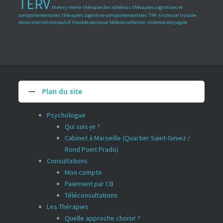
TERV
thierry merle
thérapie des schémas
thérapies cognitives et
comportementales
thérapies cognitivo-comportementales
TPA
tristesse
trouble
obsessionnel compulsif
trouble panique
téléconsultation
violence conjugale
Plan du site
Psychologue
Qui suis-je ?
Cabinet à Marseille (Quartier Saint-Giniez /
Rond Point Prado)
Consultations
Mon compte
Paiement par CB
Téléconsultations
Les Thérapies
Quelle approche choisir ?