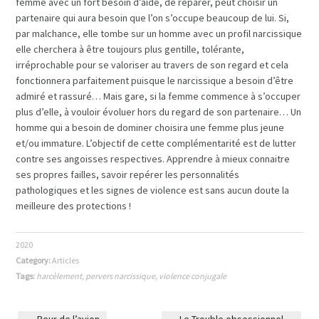
femme avec un fort besoin d’aide, de réparer, peut choisir un
partenaire qui aura besoin que l’on s’occupe beaucoup de lui. Si,
par malchance, elle tombe sur un homme avec un profil narcissique
elle cherchera à être toujours plus gentille, tolérante,
irréprochable pour se valoriser au travers de son regard et cela
fonctionnera parfaitement puisque le narcissique a besoin d’être
admiré et rassuré… Mais gare, si la femme commence à s’occuper
plus d’elle, à vouloir évoluer hors du regard de son partenaire… Un
homme qui a besoin de dominer choisira une femme plus jeune
et/ou immature. L’objectif de cette complémentarité est de lutter
contre ses angoisses respectives. Apprendre à mieux connaitre
ses propres failles, savoir repérer les personnalités
pathologiques et les signes de violence est sans aucun doute la
meilleure des protections !
2020
Category:
Articles
Tags:
harcèlement
,
pervers narcissique
,
violence conjugale