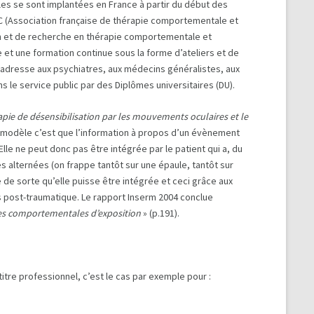
les se sont implantées en France à partir du début des
CC (Association française de thérapie comportementale et
on et de recherche en thérapie comportementale et
et une formation continue sous la forme d’ateliers et de
’adresse aux psychiatres, aux médecins généralistes, aux
 le service public par des Diplômes universitaires (DU).
apie de désensibilisation par les mouvements oculaires et le
u modèle c’est que l’information à propos d’un évènement
lle ne peut donc pas être intégrée par le patient qui a, du
s alternées (on frappe tantôt sur une épaule, tantôt sur
e de sorte qu’elle puisse être intégrée et ceci grâce aux
 post-traumatique. Le rapport Inserm 2004 conclue
es comportementales d’exposition
» (p.191).
tre professionnel, c’est le cas par exemple pour :