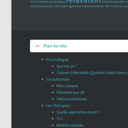
vomir
phobies
psychologue
relaxation guidée
re
comportementales
thérapies cognitivo-comportementales
TPA
tristesse
trou
Plan du site
Psychologue
Qui suis-je ?
Cabinet à Marseille (Quartier Saint-Giniez
Consultations
Mon compte
Paiement par CB
Téléconsultations
Les Thérapies
Quelle approche choisir ?
TCC
Réalité virtuelle