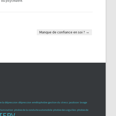
 ou psychiatre.
Manque de confiance en soi ?
→
e la dépression
dépression
emétophobie
gestion du stress
jacobson
lavage
ontamination
phobie de la conduite automobile
phobie des aiguilles
phobie de
TERV