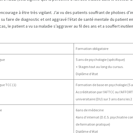
ncourage à être très vigilant. J’ai vu des patients souffrant de phobies d
 su faire de diagnostic et ont aggravé l’état de santé mentale du patient e
cas, le patient a vu sa maladie s’aggraver au fil des ans et a souffert inuti
…
Formation obligatoire
gue
5 ans de psychologie (spécifique)
+ Stages tout au long du cursus.
Diplôme d’état
gue TCC (1)
Formation de base en psychologie (5 
Accréditation par l’AFTCC ou l’AFFOR
universitaire (DU) sur 3 ans dans les 2
re
6ans de médecine
4ans d’internat (D.E.S. psychiatrie 
de formation pratique)
Diplôme d’état