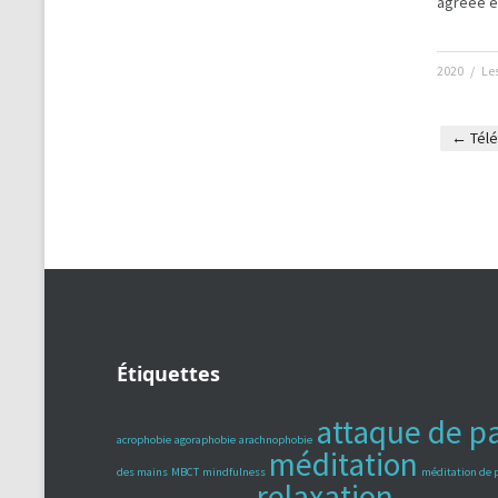
agréée e
2020
/
Le
←
Télé
Post n
Étiquettes
attaque de p
acrophobie
agoraphobie
arachnophobie
méditation
des mains
MBCT
mindfulness
méditation de 
relaxation