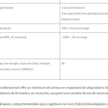
généraliste
6 ans de médecine
4 ans spécialité (non spécifique à la p
Diplôme d’état
érapeute
300h + 6 mois de stage
ue (PNL, AT, Hypnose)
~300h + 12h de stage
gie, bio-énergie, corps conscient, thérapie
0h.
onnelle, voyance, EMDR (2)
professionnel offre un minimum de sérieux en respectant les dispositions lé
stations de formation, en revanche, usurpent une certaine forme de reconn
thérapies comportementales puis cognitives se sont d’abord développées d