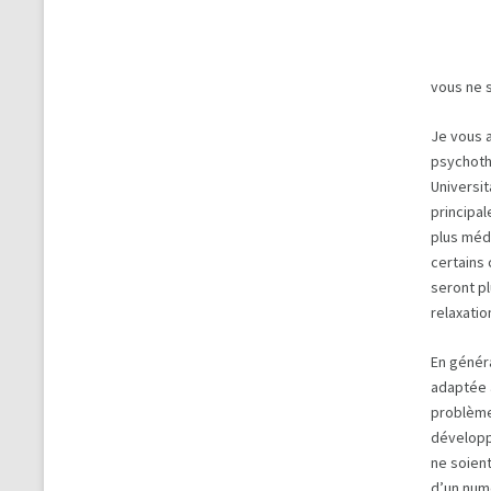
vous ne s
Je vous a
psychoth
Universit
principal
plus méd
certains 
seront p
relaxati
En génér
adaptée 
problème
développe
ne soient
d’un numé