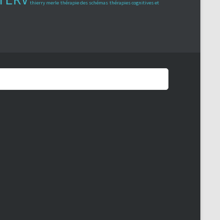
thierry merle
thérapie des schémas
thérapies cognitives et