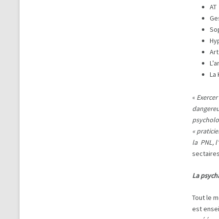
AT
Ges
So
Hy
Art
L’
La 
«
Exercer
dangereux
psycholog
« pratici
la PNL, l
sectaires
La psycha
Tout le 
est ensei