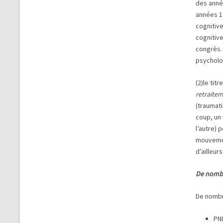
des anné
années 1
cognitiv
cognitiv
congrès.
psycholog
(2)le tit
retraitem
(traumati
coup, un 
l’autre) 
mouvemen
d’ailleur
De nombr
De nombr
PN