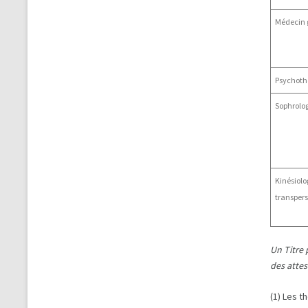
Médecin 
Psychoth
Sophrolog
Kinésiolo
transpers
Un Titre 
des atte
(1) Les 