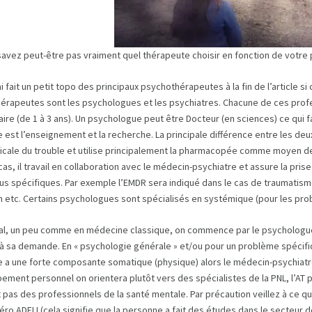
avez peut-être pas vraiment quel thérapeute choisir en fonction de votre p
i fait un petit topo des principaux psychothérapeutes à la fin de l’article si
érapeutes sont les psychologues et les psychiatres. Chacune de ces prof
aire (de 1 à 3 ans). Un psychologue peut être Docteur (en sciences) ce qui f
e est l’enseignement et la recherche. La principale différence entre les de
icale du trouble et utilise principalement la pharmacopée comme moyen d
cas, il travail en collaboration avec le médecin-psychiatre et assure la p
lus spécifiques. Par exemple l’EMDR sera indiqué dans le cas de traumatis
on etc. Certains psychologues sont spécialisés en systémique (pour les pr
al, un peu comme en médecine classique, on commence par le psychologue qu
à sa demande. En « psychologie générale » et/ou pour un problème spécifiqu
 a une forte composante somatique (physique) alors le médecin-psychiatre
ment personnel on orientera plutôt vers des spécialistes de la PNL, l’AT p
 pas des professionnels de la santé mentale. Par précaution veillez à ce q
ro ADELI (cela signifie que la personne a fait des études dans le secteur de