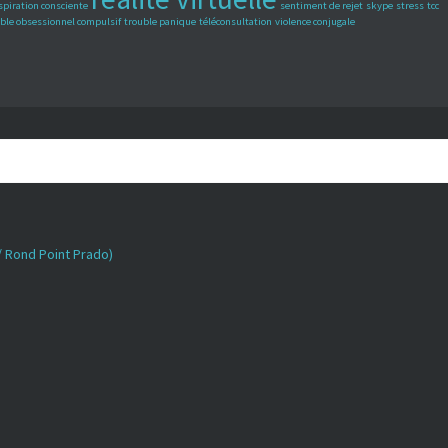
spiration consciente
sentiment de rejet
skype
stress
tcc
ble obsessionnel compulsif
trouble panique
téléconsultation
violence conjugale
 / Rond Point Prado)