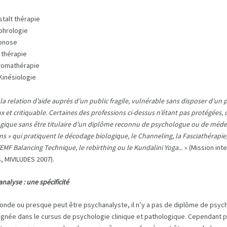
talt thérapie
phrologie
pnose
 thérapie
aromathérapie
Kinésiologie
 la relation d’aide auprès d’un public fragile, vulnérable sans disposer d’
 et critiquable. Certaines des professions ci-dessus n’étant pas protégées, 
ique sans être titulaire d’un diplôme reconnu de psychologue ou de médecin
ens » qui pratiquent le décodage biologique, le Channeling, la Fasciathérapie, l
’EMF Balancing Technique, le rebirthing ou le Kundalini Yoga..
. » (Mission in
, MIVILUDES 2007).
nalyse : une spécificité
monde ou presque peut être psychanalyste, il n’y a pas de diplôme de psych
gnée dans le cursus de psychologie clinique et pathologique. Cependant pou