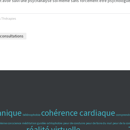
t avoir suivi une psychanalyse soi-même sans forcément être psychologue
s Thérapies
consultations
avigation
anique
cohérence cardiaque
bélénophobie
comprendr
pleine conscience
méditation guidée
ochlophobie
peur de conduire
peur de faire du mal
peur de la c
réalité virtuelle