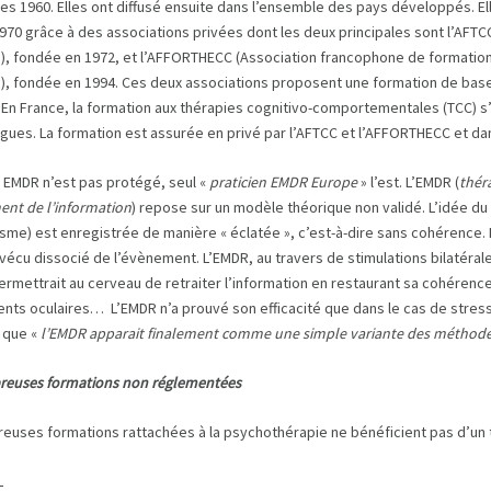
es 1960. Elles ont diffusé ensuite dans l’ensemble des pays développés. El
970 grâce à des associations privées dont les deux principales sont l’AFT
e), fondée en 1972, et l’AFFORTHECC (Association francophone de formati
e), fondée en 1994. Ces deux associations proposent une formation de base 
 En France, la formation aux thérapies cognitivo-comportementales (TCC) s
ues. La formation est assurée en privé par l’AFTCC et l’AFFORTHECC et dans
re EMDR n’est pas protégé, seul «
praticien EMDR Europe
» l’est. L’EMDR (
thér
ent de l’information
) repose sur un modèle théorique non validé. L’idée d
sme) est enregistrée de manière « éclatée », c’est-à-dire sans cohérence. E
vécu dissocié de l’évènement. L’EMDR, au travers de stimulations bilatérale
permettrait au cerveau de retraiter l’information en restaurant sa cohérenc
ts oculaires… L’EMDR n’a prouvé son efficacité que dans le cas de stress
s que «
l’EMDR apparait finalement comme une simple variante des méthod
euses formations non réglementées
euses formations rattachées à la psychothérapie ne bénéficient pas d’un ti
L