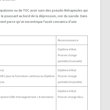
’impulsions ou de TOC avoir suivi des pseudo-thérapeutes qui
n le poussant au bord de la dépression, voir du suicide. Dans
lement parce qu’un excentrique l’avait convaincu d’une
Reconnaissance
Diplôme d’état .
Prise en charge
partielle (mutuelle)
ans)
Diplôme d’état .
THEC pour la Formation continue ou Diplôme
Prise en charge
 cas.
partielle (mutuelle)
Diplôme d’état .
comprend 250h d’enseignement + 8 semestres
Prise en charge Sécu