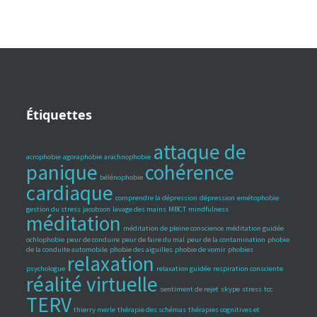
Étiquettes
attaque de
acrophobie
agoraphobie
arachnophobie
panique
cohérence
bélénophobie
cardiaque
comprendre la dépression
dépression
emétophobie
gestion du stress
jacobson
lavage des mains
MBCT
mindfulness
méditation
méditation de pleine conscience
méditation guidée
ochlophobie
peur de conduire
peur de faire du mal
peur de la contamination
phobie
de la conduite automobile
phobie des aiguilles
phobie de vomir
phobies
relaxation
psychologue
relaxation guidée
respiration consciente
réalité virtuelle
sentiment de rejet
skype
stress
tcc
TERV
thierry merle
thérapie des schémas
thérapies cognitives et