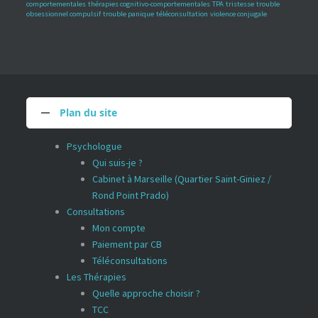
comportementales
thérapies cognitivo-comportementales
TPA
tristesse
trouble
obsessionnel compulsif
trouble panique
téléconsultation
violence conjugale
Plan du site
Psychologue
Qui suis-je ?
Cabinet à Marseille (Quartier Saint-Giniez /
Rond Point Prado)
Consultations
Mon compte
Paiement par CB
Téléconsultations
Les Thérapies
Quelle approche choisir ?
TCC