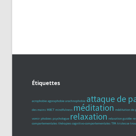
Étiquettes
attaque de p
acrophobie
agoraphobie
arachnophobie
méditation
des mains
MBCT
mindfulness
méditation de 
relaxation
vomir
phobies
psychologue
relaxation guidée
re
comportementales
thérapies cognitivo-comportementales
TPA
tristesse
trou