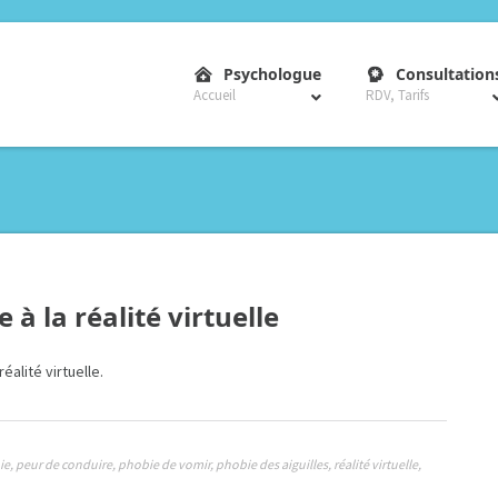
–
Psychologue
Consultation
Accueil
RDV, Tarifs
à la réalité virtuelle
alité virtuelle.
ie
,
peur de conduire
,
phobie de vomir
,
phobie des aiguilles
,
réalité virtuelle
,