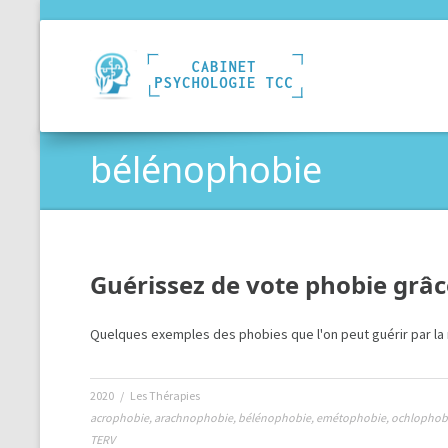
bélénophobie
Guérissez de vote phobie grâce 
Quelques exemples des phobies que l'on peut guérir par la ré
2020
/
Les Thérapies
acrophobie
,
arachnophobie
,
bélénophobie
,
emétophobie
,
ochlophob
TERV