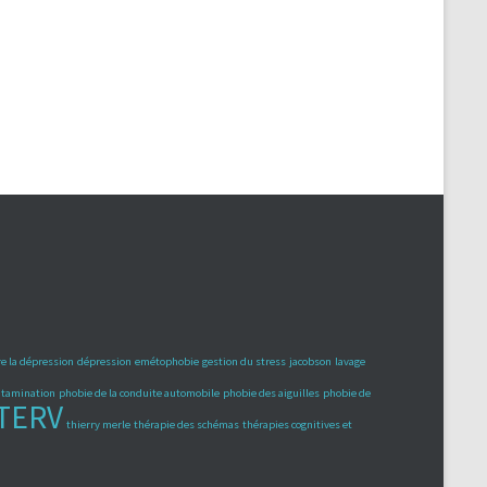
e la dépression
dépression
emétophobie
gestion du stress
jacobson
lavage
ontamination
phobie de la conduite automobile
phobie des aiguilles
phobie de
TERV
thierry merle
thérapie des schémas
thérapies cognitives et