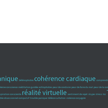
anique
cohérence cardiaque
bélénophobie
comprendr
pleine conscience
méditation guidée
ochlophobie
peur de conduire
peur de faire du mal
peur de la c
réalité virtuelle
spiration consciente
sentiment de rejet
skype
stress
tcc
ble obsessionnel compulsif
trouble panique
téléconsultation
violence conjugale