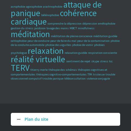
attaque de
acrophobie
agoraphobie
arachnophobie
panique
cohérence
bélénophobie
cardiaque
comprendre la dépression
dépression
emétophobie
gestion du stress
jacobson
lavage des mains
MBCT
mindfulness
méditation
méditation de pleine conscience
méditation guidée
ochlophobie
peur de conduire
peur de faire du mal
peur de la contamination
phobie
de la conduite automobile
phobie des aiguilles
phobie de vomir
phobies
relaxation
psychologue
relaxation guidée
respiration consciente
réalité virtuelle
sentiment de rejet
skype
stress
tcc
TERV
thierry merle
thérapie des schémas
thérapies cognitives et
comportementales
thérapies cognitivo-comportementales
TPA
tristesse
trouble
obsessionnel compulsif
trouble panique
téléconsultation
violence conjugale
Plan du site