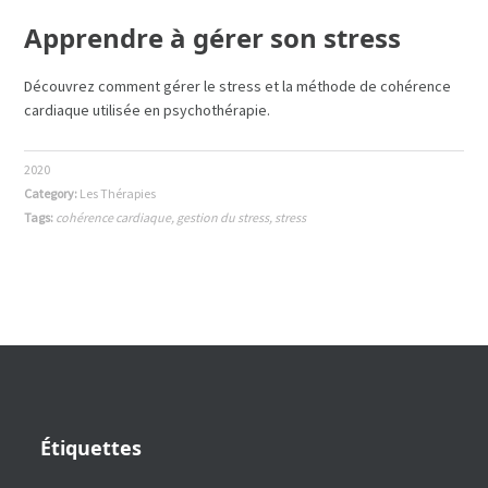
Apprendre à gérer son stress
Découvrez comment gérer le stress et la méthode de cohérence
cardiaque utilisée en psychothérapie.
2020
Category:
Les Thérapies
Tags:
cohérence cardiaque
,
gestion du stress
,
stress
Étiquettes