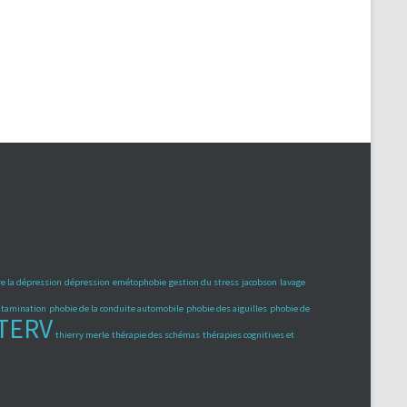
e la dépression
dépression
emétophobie
gestion du stress
jacobson
lavage
ontamination
phobie de la conduite automobile
phobie des aiguilles
phobie de
TERV
thierry merle
thérapie des schémas
thérapies cognitives et