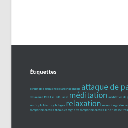
Étiquettes
attaque de p
acrophobie
agoraphobie
arachnophobie
méditation
des mains
MBCT
mindfulness
méditation de 
relaxation
vomir
phobies
psychologue
relaxation guidée
re
comportementales
thérapies cognitivo-comportementales
TPA
tristesse
trou