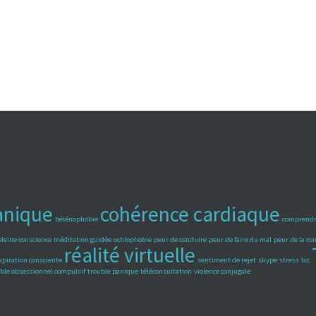
anique
cohérence cardiaque
bélénophobie
comprendr
pleine conscience
méditation guidée
ochlophobie
peur de conduire
peur de faire du mal
peur de la c
réalité virtuelle
spiration consciente
sentiment de rejet
skype
stress
tcc
ble obsessionnel compulsif
trouble panique
téléconsultation
violence conjugale