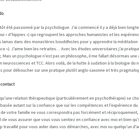
do
s tôt été passionné par la psychologue. J’ai commencé il y a déjà bien longt
hui « d’hippies ») qui regroupent les approches humanistes et les expérien
 lamas dans des monastères bouddhistes pour y apprendre la méditation (b
ce »). J’aime bien les retraites… Avec les études universitaires j’ai prati
g. Mais un psychologue n’est pas un philosophe, il me fallait désormais une
n neurosciences et TCC. Alors voilà, de la hutte à sudation à la biologie d
es pour déboucher sur une pratique plutôt anglo-saxonne et très pragmati
 contact
 qu’une relation thérapeutique (particulièrement en psychothérapie) se cho
basée autant sur la confiance que sur les compétences et l’expérience d
e votre famille ne vous correspondra pas forcément et réciproquement, mê
l de vous assurer que vous vous sentiez en confiance avec moi et bien qu’u
 travaillé pour vous aider dans vos démarches, avec moi ou quelqu’un d’a