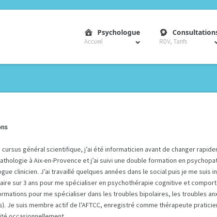
–
Psychologue
Consultation
Accueil
RDV, Tarifs
ons
n cursus général scientifique, j’ai été informaticien avant de changer rapide
thologie à Aix-en-Provence et j’ai suivi une double formation en psychopat
gue clinicien. J’ai travaillé quelques années dans le social puis je me suis i
taire sur 3 ans pour me spécialiser en psychothérapie cognitive et comport
ormations pour me spécialiser dans les troubles bipolaires, les troubles an
). Je suis membre actif de l’AFTCC, enregistré comme thérapeute praticien
sité occasionnellement.