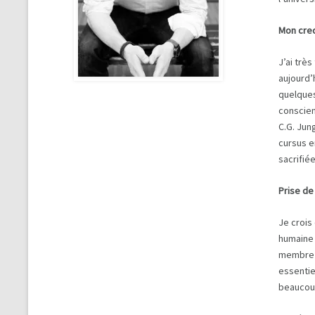
Mon cre
J’ai trè
aujourd’
quelques
conscien
C.G. Jun
cursus e
sacrifié
Prise de
Je crois
humaine 
membre d
essentie
beaucoup