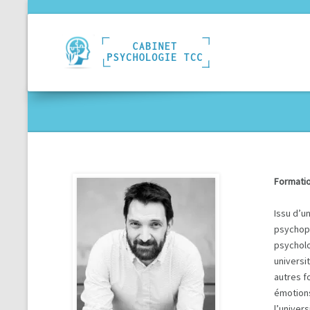
Formati
Issu d’u
psychopa
psycholo
universi
autres f
émotions
l’univer