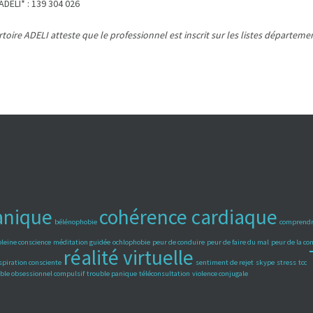
DELI* : 139 304 026
rtoire ADELI atteste que le professionnel est inscrit sur les listes départ
anique
cohérence cardiaque
bélénophobie
comprendr
pleine conscience
méditation guidée
ochlophobie
peur de conduire
peur de faire du mal
peur de la c
réalité virtuelle
spiration consciente
sentiment de rejet
skype
stress
tcc
ble obsessionnel compulsif
trouble panique
téléconsultation
violence conjugale