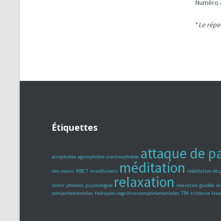
Numéro A
*
Le répe
Étiquettes
attaque de p
acrophobie
agoraphobie
arachnophobie
méditation
des mains
MBCT
mindfulness
méditation de 
relaxation
vomir
phobies
psychologue
relaxation guidée
re
comportementales
thérapies cognitivo-comportementales
TPA
tristesse
trou