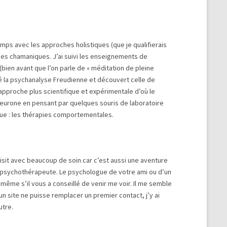
emps avec les approches holistiques (que je qualifierais
ces chamaniques. J’ai suivi les enseignements de
ien avant que l’on parle de « méditation de pleine
qué la psychanalyse Freudienne et découvert celle de
 approche plus scientifique et expérimentale d’où le
u neurone en pensant par quelques souris de laboratoire
que : les thérapies comportementales.
isit avec beaucoup de soin car c’est aussi une aventure
u psychothérapeute. Le psychologue de votre ami ou d’un
me s’il vous a conseillé de venir me voir. Il me semble
n site ne puisse remplacer un premier contact, j’y ai
utre.