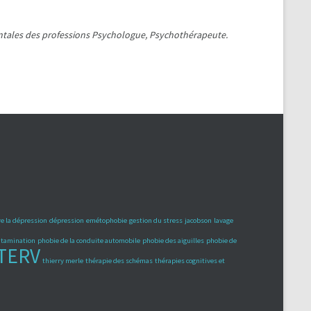
ementales des professions Psychologue, Psychothérapeute.
e la dépression
dépression
emétophobie
gestion du stress
jacobson
lavage
ontamination
phobie de la conduite automobile
phobie des aiguilles
phobie de
TERV
thierry merle
thérapie des schémas
thérapies cognitives et