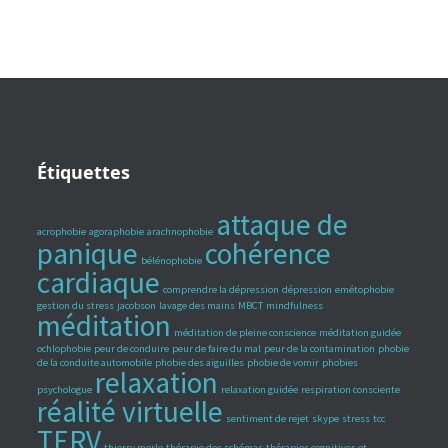
Étiquettes
attaque de
acrophobie
agoraphobie
arachnophobie
panique
cohérence
bélénophobie
cardiaque
comprendre la dépression
dépression
emétophobie
gestion du stress
jacobson
lavage des mains
MBCT
mindfulness
méditation
méditation de pleine conscience
méditation guidée
ochlophobie
peur de conduire
peur de faire du mal
peur de la contamination
phobie
de la conduite automobile
phobie des aiguilles
phobie de vomir
phobies
relaxation
psychologue
relaxation guidée
respiration consciente
réalité virtuelle
sentiment de rejet
skype
stress
tcc
TERV
thierry merle
thérapie des schémas
thérapies cognitives et