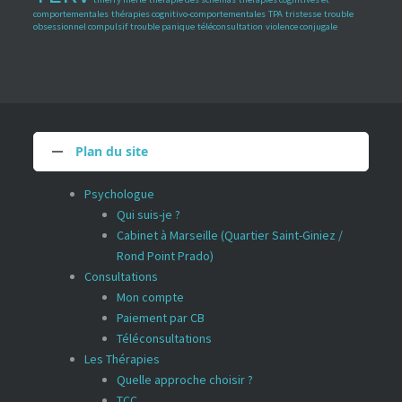
comportementales
thérapies cognitivo-comportementales
TPA
tristesse
trouble
obsessionnel compulsif
trouble panique
téléconsultation
violence conjugale
Plan du site
Psychologue
Qui suis-je ?
Cabinet à Marseille (Quartier Saint-Giniez /
Rond Point Prado)
Consultations
Mon compte
Paiement par CB
Téléconsultations
Les Thérapies
Quelle approche choisir ?
TCC