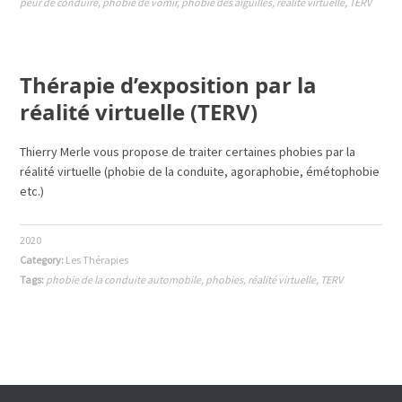
peur de conduire
,
phobie de vomir
,
phobie des aiguilles
,
réalité virtuelle
,
TERV
Thérapie d’exposition par la
réalité virtuelle (TERV)
Thierry Merle vous propose de traiter certaines phobies par la
réalité virtuelle (phobie de la conduite, agoraphobie, émétophobie
etc.)
2020
Category:
Les Thérapies
Tags:
phobie de la conduite automobile
,
phobies
,
réalité virtuelle
,
TERV