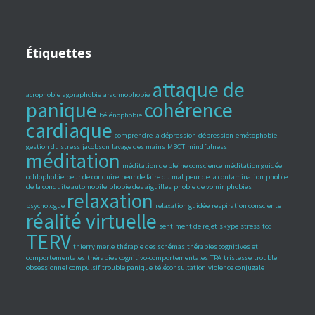
Étiquettes
attaque de
acrophobie
agoraphobie
arachnophobie
panique
cohérence
bélénophobie
cardiaque
comprendre la dépression
dépression
emétophobie
gestion du stress
jacobson
lavage des mains
MBCT
mindfulness
méditation
méditation de pleine conscience
méditation guidée
ochlophobie
peur de conduire
peur de faire du mal
peur de la contamination
phobie
de la conduite automobile
phobie des aiguilles
phobie de vomir
phobies
relaxation
psychologue
relaxation guidée
respiration consciente
réalité virtuelle
sentiment de rejet
skype
stress
tcc
TERV
thierry merle
thérapie des schémas
thérapies cognitives et
comportementales
thérapies cognitivo-comportementales
TPA
tristesse
trouble
obsessionnel compulsif
trouble panique
téléconsultation
violence conjugale