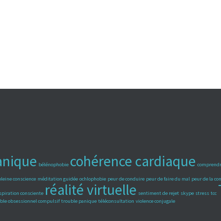
anique
cohérence cardiaque
bélénophobie
comprendr
pleine conscience
méditation guidée
ochlophobie
peur de conduire
peur de faire du mal
peur de la c
réalité virtuelle
spiration consciente
sentiment de rejet
skype
stress
tcc
ble obsessionnel compulsif
trouble panique
téléconsultation
violence conjugale