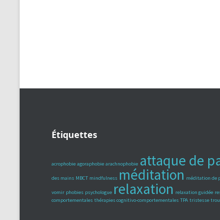
Étiquettes
attaque de p
acrophobie
agoraphobie
arachnophobie
méditation
des mains
MBCT
mindfulness
méditation de 
relaxation
vomir
phobies
psychologue
relaxation guidée
re
comportementales
thérapies cognitivo-comportementales
TPA
tristesse
trou