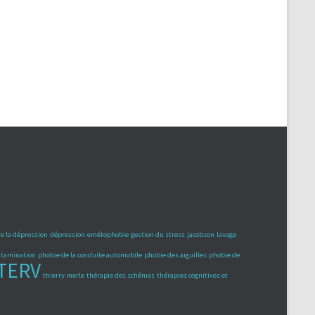
e la dépression
dépression
emétophobie
gestion du stress
jacobson
lavage
ontamination
phobie de la conduite automobile
phobie des aiguilles
phobie de
TERV
thierry merle
thérapie des schémas
thérapies cognitives et