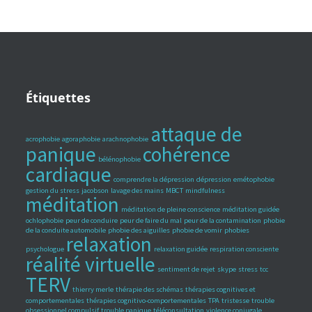
Étiquettes
attaque de
acrophobie
agoraphobie
arachnophobie
panique
cohérence
bélénophobie
cardiaque
comprendre la dépression
dépression
emétophobie
gestion du stress
jacobson
lavage des mains
MBCT
mindfulness
méditation
méditation de pleine conscience
méditation guidée
ochlophobie
peur de conduire
peur de faire du mal
peur de la contamination
phobie
de la conduite automobile
phobie des aiguilles
phobie de vomir
phobies
relaxation
psychologue
relaxation guidée
respiration consciente
réalité virtuelle
sentiment de rejet
skype
stress
tcc
TERV
thierry merle
thérapie des schémas
thérapies cognitives et
comportementales
thérapies cognitivo-comportementales
TPA
tristesse
trouble
obsessionnel compulsif
trouble panique
téléconsultation
violence conjugale