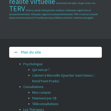
réalité virtuelle
sentiment de rejet
skype
stress
tcc
TERV
thierry merle
thérapie des schémas
thérapies cognitives et
comportementales
thérapies cognitivo-comportementales
TPA
tristesse
trouble
obsessionnel compulsif
trouble panique
téléconsultation
violence conjugale
Plan du site
Psychologue
Qui suis-je ?
Cabinet à Marseille (Quartier Saint-Giniez /
Rond Point Prado)
Consultations
Mon compte
Paiement par CB
Téléconsultations
Les Thérapies