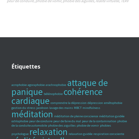
peur de conduire
,
phobie de vomir
,
phobie des aiguilles
,
réalité virtuelle
,
TERV
Étiquettes
attaque de
acrophobie
agoraphobie
arachnophobie
panique
cohérence
bélénophobie
cardiaque
comprendre la dépression
dépression
emétophobie
gestion du stress
jacobson
lavage des mains
MBCT
mindfulness
méditation
méditation de pleine conscience
méditation guidée
ochlophobie
peur de conduire
peur de faire du mal
peur de la contamination
phobie
de la conduite automobile
phobie des aiguilles
phobie de vomir
phobies
relaxation
psychologue
relaxation guidée
respiration consciente