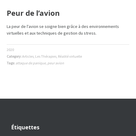
Peur de l’avion
La peur de l'avion se soigne bien grâce à des environnements
virtuelles et aux techniques de gestion du stress.
2020
Category:
Articles
,
Les Thérapies
,
Réalité virtuelle
Tags:
attaque de panique
,
peur avion
Étiquettes