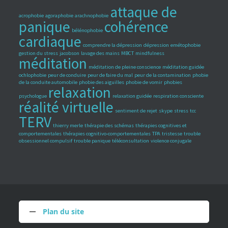
attaque de
acrophobie
agoraphobie
arachnophobie
panique
cohérence
bélénophobie
cardiaque
comprendre la dépression
dépression
emétophobie
gestion du stress
jacobson
lavage des mains
MBCT
mindfulness
méditation
méditation de pleine conscience
méditation guidée
ochlophobie
peur de conduire
peur de faire du mal
peur de la contamination
phobie
de la conduite automobile
phobie des aiguilles
phobie de vomir
phobies
relaxation
psychologue
relaxation guidée
respiration consciente
réalité virtuelle
sentiment de rejet
skype
stress
tcc
TERV
thierry merle
thérapie des schémas
thérapies cognitives et
comportementales
thérapies cognitivo-comportementales
TPA
tristesse
trouble
obsessionnel compulsif
trouble panique
téléconsultation
violence conjugale
Plan du site