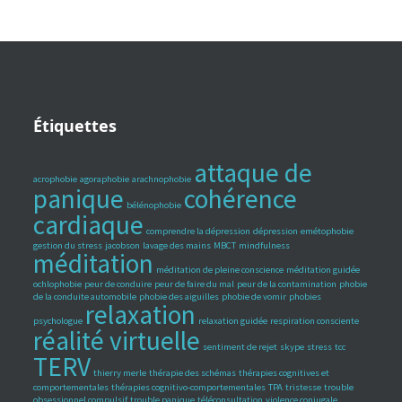
Étiquettes
attaque de
acrophobie
agoraphobie
arachnophobie
panique
cohérence
bélénophobie
cardiaque
comprendre la dépression
dépression
emétophobie
gestion du stress
jacobson
lavage des mains
MBCT
mindfulness
méditation
méditation de pleine conscience
méditation guidée
ochlophobie
peur de conduire
peur de faire du mal
peur de la contamination
phobie
de la conduite automobile
phobie des aiguilles
phobie de vomir
phobies
relaxation
psychologue
relaxation guidée
respiration consciente
réalité virtuelle
sentiment de rejet
skype
stress
tcc
TERV
thierry merle
thérapie des schémas
thérapies cognitives et
comportementales
thérapies cognitivo-comportementales
TPA
tristesse
trouble
obsessionnel compulsif
trouble panique
téléconsultation
violence conjugale